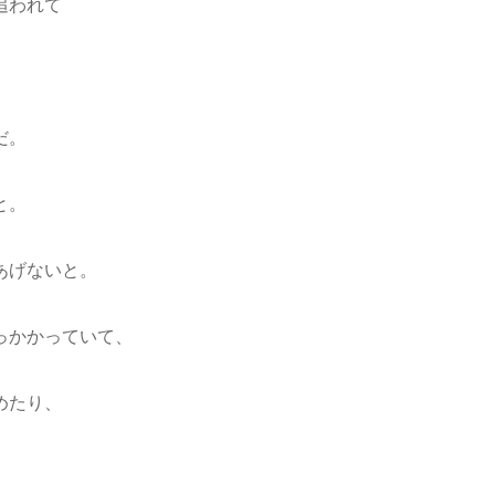
追われて
だ。
と。
あげないと。
っかかっていて、
めたり、