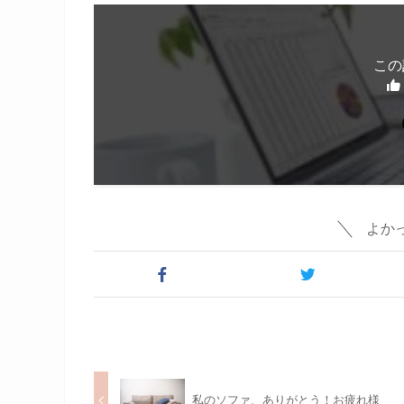
この
よか
私のソファ、ありがとう！お疲れ様