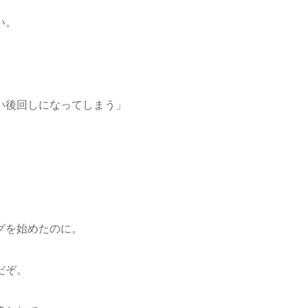
い。
い後回しになってしまう」
グを始めたのに。
だぞ。