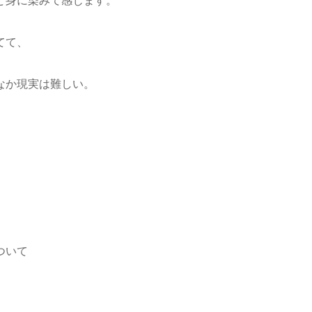
ど身に染みて感じます。
てて、
なか現実は難しい。
ついて